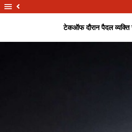
टेकऑफ दौरान पैदल व्यक्ति