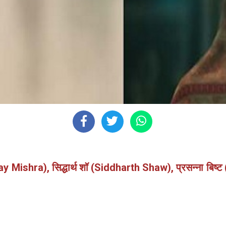
njay Mishra), सिद्धार्थ शॉ (Siddharth Shaw), प्रसन्ना बि