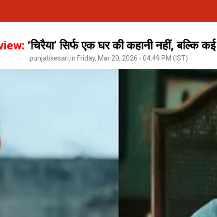
view:
‘चिरैया’ सिर्फ एक घर की कहानी नहीं, बल्कि कई
punjabkesari.in Friday, Mar 20, 2026 - 04:49 PM (IST)