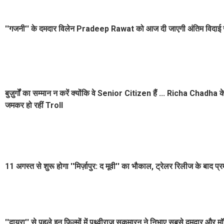
''गजनी'' के दमदार विलेन Pradeep Rawat को आज दी जाएगी अंतिम विदाई जा
बुज़ुर्गों का सम्मान न करें क्योंकि वे Senior Citizen हैं ... Richa Cha
जमकर हो रहीं Troll
11 अगस्त से शुरू होगा ''मिर्ज़ापुर: द मूवी'' का भौकाल, ट्रेलर रिलीज के बाद 
''दायरा'' से पहले इन फिल्मों में पृथ्वीराज सुकुमारन ने निभाए सबसे दमदार और म