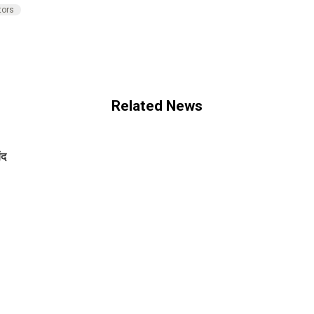
tors
Related News
ंद