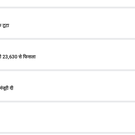
क टूटा
फ्टी 23,630 से फिसला
जूरी दी