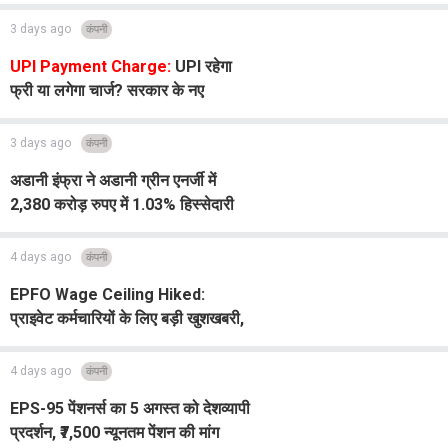
दिए जांच के निर्देश
3 days ago
कंपनी
UPI Payment Charge:
UPI रहेगा
फ्री या लगेगा चार्ज? सरकार के नए
प्रस्ताव से बढ़ी चर्चा
3 days ago
कंपनी
अडानी इंफ्रा ने अडानी ग्रीन एनर्जी में
2,380 करोड़ रुपए में 1.03% हिस्सेदारी
खरीदी
4 days ago
कंपनी
EPFO ​​Wage Ceiling Hiked:
प्राइवेट कर्मचारियों के लिए बड़ी खुशखबरी,
25,000 तक सैलरी वालों को मिल सकता है
बड़ा फायदा
4 days ago
कंपनी
EPS-95 पेंशनर्स का 5 अगस्त को देशव्यापी
प्रदर्शन, ₹7,500 न्यूनतम पेंशन की मांग