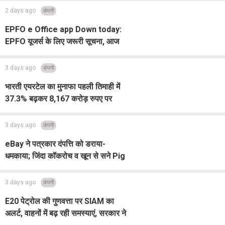
लाभ?
2 days ago
कंपनी
EPFO ​​e Office app Down today:
EPFO यूजर्स के लिए जरूरी सूचना, आज
कुछ घंटों के लिए बंद रहेंगी ई-ऑफिस सेवाएं
3 days ago
कंपनी
भारती एयरटेल का मुनाफा पहली तिमाही में
37.3% बढ़कर 8,167 करोड़ रुपए पर
3 days ago
कंपनी
eBay ने पत्रकार दंपत्ति को डराया-
धमकाया; जिंदा कॉकरोच व खून से सने Pig
मास्क भेजे, अब देना पड़ेगा करोड़ों का
मुआवजा
3 days ago
कंपनी
E20 पेट्रोल की गुणवत्ता पर SIAM का
अलर्ट, वाहनों में बढ़ रही समस्याएं, सरकार ने