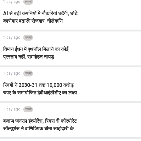
1 day ago
कंपनी
AI से बड़ी कंपनियों में नौकरियां घटेंगी, छोटे
कारोबार बढ़ाएंगे रोजगार: नीलेकणि
1 day ago
कंपनी
विमान ईंधन में एथनॉल मिलाने का कोई
प्रस्ताव नहीं: राममोहन नायडू
1 day ago
कंपनी
स्विगी ने 2030-31 तक 10,000 करोड़
रुपए के समायोजित ईबीआईटीडीए का लक्ष्य
रखा
1 day ago
कंपनी
बजाज जनरल इंश्योरेंस, स्विस री कॉरपोरेट
सॉल्यूशंस ने वाणिज्यिक बीमा साझेदारी के
लिए समझौता किया