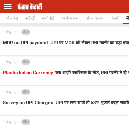
बिज़नेस
प्रॉपर्टी
कमोडिटी
अर्थव्यवस्था
शेयर बाज़ार
कंपनी
बै
1 day ago
बैंकिंग
MDR on UPI payment: UPI पर MDR को लेकर RBI गवर्नर का बड़ा बयान, बोल
1 day ago
बैंकिंग
Plastic Indian Currency:
कब आएंगे प्लास्टिक के नोट, RBI गवर्नर ने दी
1 day ago
बैंकिंग
Survey on UPI Charges: UPI पर लगा चार्ज तो 53% यूजर्स बदल सकते हैं पेम
1 day ago
बैंकिंग