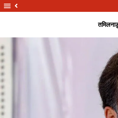
तमिलनाडु