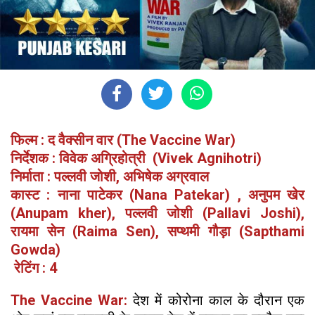
फिल्म : द वैक्सीन वार (The Vaccine War)
निर्देशक : विवेक अग्रिहोत्री (Vivek Agnihotri)
निर्माता : पल्लवी जोशी, अभिषेक अग्रवाल
कास्ट : नाना पाटेकर (Nana Patekar) , अनुपम खेर
(Anupam kher), पल्लवी जोशी (Pallavi Joshi),
रायमा सेन (Raima Sen), सप्थमी गौड़ा (Sapthami
Gowda)
रेटिंग : 4
The Vaccine War:
देश में कोरोना काल के दौरान एक