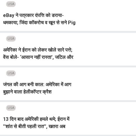
USA
eBay ने पत्रकार दंपत्ति को डराया-
धमकाया; जिंदा कॉकरोच व खून से सने Pig
मास्क भेजे, अब देना पड़ेगा करोड़ों का
मुआवजा
USA
अमेरिका ने ईरान को लेकर खोले सारे पत्ते;
वेंस बोले- ‘आसान नहीं रास्ता’, जटिल और
लंबी हो सकती डील पर बातचीत
USA
जंगल की आग बनी काल: अमेरिका में आग
बुझाने वाला हेलीकॉप्टर क्रैश
USA
13 दिन बाद अमेरिकी हमले थमे; ईरान में
''शांत से बीती पहली रात'', खतरा अब
भी बरकरार