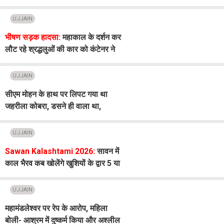
में किया रेप, विरोध पर पीटा
UJJAIN
भीषण सड़क हादसा:
महाकाल के दर्शन कर
लौट रहे श्रद्धलुओं की कार को कंटेनर ने
मारी टक्कर, छह लोगों की मौत
UJJAIN
सीएम मोहन के हाथ पर लिपट गया था
जहरीला कोबरा, डसने ही वाला था,
मुख्यमंत्री ने खुद सुनाया खौफनाक किस्सा
UJJAIN
Sawan Kalashtami 2026:
सावन में
काल भैरव कब खोलेंगे खुशियों के द्वार 5 या
6 अगस्त, इस विधि से करें पूजा, राहु दोष से
मिलेगी मुक्ति!
UJJAIN
महामंडलेश्वर पर रेप के आरोप, महिला
बोली- आश्रम में दुष्कर्म किया और अश्लील