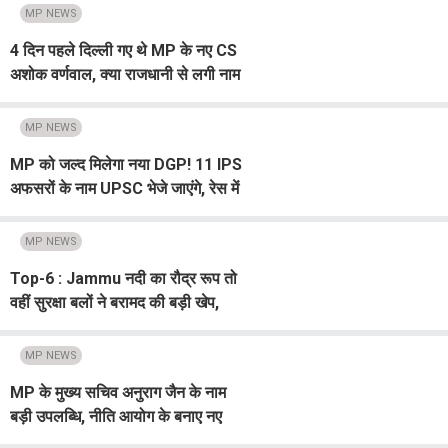
MP NEWS
4 दिन पहले दिल्ली गए थे MP के नए CS
अशोक वर्णवाल, क्या राजधानी से लगी नाम
पर मुहर, जानिए कौन हैं MP ब्‍यूरोक्रेसी के
नए बॉस
MP NEWS
MP को जल्द मिलेगा नया DGP! 11 IPS
अफसरों के नाम UPSC भेजे जाएंगे, रेस में
प्रज्ञा ऋचा-उपेंद्र जैन और वरुण कपूर
सबसे आगे
MP NEWS
Top-6 : Jammu नदी का रौद्र रूप तो
वहीं सुरक्षा बलों ने बरामद की बड़ी खेप,
पढ़ें...
MP NEWS
MP के मुख्य सचिव अनुराग जैन के नाम
बड़ी उपलब्धि, नीति आयोग के बनाए नए
CEO