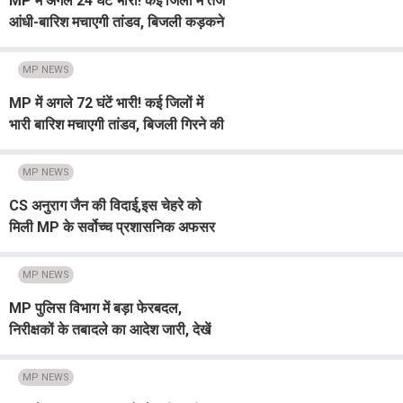
MP में अगले 24 घंटे भारी! कई जिलों में तेज
आंधी-बारिश मचाएगी तांडव, बिजली कड़कने
का भी अलर्ट; एमपीवासियों रहें सावधान
MP NEWS
MP में अगले 72 घंटें भारी! कई जिलों में
भारी बारिश मचाएगी तांडव, बिजली गिरने की
भी आशंका; रहें सावधान
MP NEWS
CS अनुराग जैन की विदाई,इस चेहरे को
मिली MP के सर्वोच्च प्रशासनिक अफसर
की जिम्मेवारी, CM मोहन ने दी बधाई
MP NEWS
MP पुलिस विभाग में बड़ा फेरबदल,
निरीक्षकों के तबादले का आदेश जारी, देखें
सूची
MP NEWS