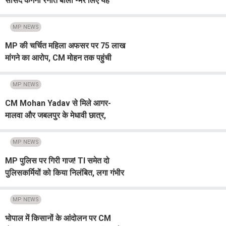
सांसद कंगना रनौत बोली -मेरे लिए यह
रास्ता बंद क्यों हो?
MP NEWS
MP की चर्चित महिला अफसर पर 75 लाख
मांगने का आरोप, CM मोहन तक पहुंची
शिकायत
MP NEWS
CM Mohan Yadav से मिले आगर-
मालवा और जबलपुर के मेधावी छात्र,
विधानसभा में मिला लोकतंत्र का खास पाठ
MP NEWS
MP पुलिस पर गिरी गाज! TI समेत दो
पुलिसकर्मियों को किया निलंबित, लगा गंभीर
आरोप; विभाग में मचा हड़कंप
MP NEWS
भोपाल में किसानों के आंदोलन पर CM