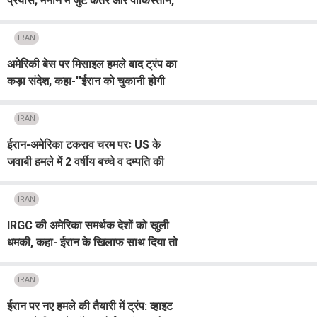
प्रयास; मनाने में जुटे कतर और पाकिस्तान,
तेहरान का प्रत्यक्ष वार्ता से इंकार
IRAN
अमेरिकी बेस पर मिसाइल हमले बाद ट्रंप का
कड़ा संदेश, कहा-''ईरान को चुकानी होगी
भारी कीमत ''
IRAN
ईरान-अमेरिका टकराव चरम परः US के
जवाबी हमले में 2 वर्षीय बच्चे व दम्पति की
मौत, जॉर्डन ने मार गिराईं 5 मिसाइलें
IRAN
IRGC की अमेरिका समर्थक देशों को खुली
धमकी, कहा- ईरान के खिलाफ साथ दिया तो
भुगतना पड़ेगा अंजाम
IRAN
ईरान पर नए हमले की तैयारी में ट्रंप: व्हाइट