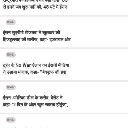
राष्ट्रपति पेजेशकियान का बड़ा दावाः US
से हमने जंग शुरू नहीं की, 48 घंटे में ईरान
पर कब्जा करना चाहते थे अमेरिका-इजरायल
IRAN
ईरान सुप्रीमो मोजतबा ने खुलकर की
हिजबुल्लाह की तारीफ, कहा- इजरायल और
अमेरिका के खिलाफ जिहाद जारी रखो
IRAN
ट्रंप के No War ऐलान का ईरानी मीडिया
ने उड़ाया मजाक, कहा- ''बेवकूफ की हवा
निकल गई...''
IRAN
ईरान-अमेरिका डील के करीब: बेसेंट ने
कहा-"2 दिन के अंदर खुल सकता हॉर्मुज",
तुरंत दिखा तेल की कीमतों पर असर
IRAN