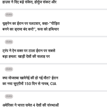
हाउस ने दिए बड़े संकेत, होर्मुज संकट और
गहराया
IRAN
यूक्रेन का ईरान पर पलटवार, कहा-''पीड़ित
बनने का ड्रामा बंद करो'', रूस को हथियार
देकर भड़का रहा युद्ध
IRAN
ट्रंप ने ऐन वक्त पर टाला ईरान पर सबसे
बड़ा हमला: खाड़ी देशों की सलाह पर
कूटनीति को दिया एक और मौका
IRAN
क्या मोजतबा खामेनेई की हो गई मौत? ईरान
का नया सुप्रीमों 150 दिन से गायब, CIA
और मोसाद की तलाश से उठे सवाल
IRAN
अमेरिका ने भारत समेत 4 देशों की संस्थाओं