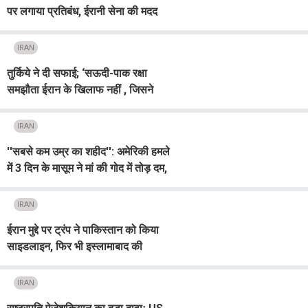
पर लगाया प्रतिबंध, ईरानी सेना की मदद
करने का आरोप
IRAN
तुर्किये ने दी सफाई; ‘सऊदी-पाक रक्षा
समझौता ईरान के खिलाफ नहीं , जिसने
हमला नहीं किया वो दुश्मन नहीं’
IRAN
''सबसे कम उम्र का शहीद'': अमेरिकी हमले
में 3 दिन के मासूम ने मां की गोद में तोड़ दम,
ईरान ने सोशल मीडिया पर साझा की भावुक
पोस्ट
IRAN
ईरान मुद्दे पर ट्रंप ने पाकिस्तान को किया
साइडलाइन, फिर भी इस्लामाबाद की
कूटनीतिक कोशिशें जारी
IRAN