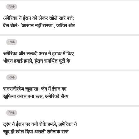
IRAN
अमेरिका ने ईरान को लेकर खोले सारे पत्ते;
वेंस बोले- ‘आसान नहीं रास्ता’, जटिल और
लंबी हो सकती डील पर बातचीत
IRAN
अमेरिका और सऊदी अरब ने इराक में किए
भीषण हवाई हमले, ईरान समर्थित गुटों के
ठिकानों पर बरसाए बम
IRAN
सनसनीखेज खुलासाः जंग में ईरान का
खुफिया कवच बना रूस, अमेरिकी सैन्य
ठिकानों की तबाही में कर रहा मदद
IRAN
ट्रंप नेे ईरान पर क्यों रोके हमले, अमेरिका ने
खुद ही खोल दिया असली शर्मनाक राज