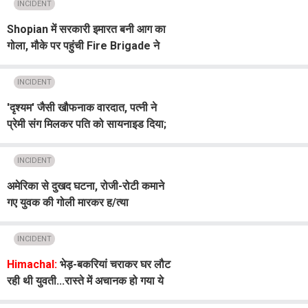
INCIDENT
Shopian में सरकारी इमारत बनी आग का
गोला, मौके पर पहुंची Fire Brigade ने
संभाला मोर्चा
INCIDENT
'दृश्यम' जैसी खौफनाक वारदात, पत्नी ने
प्रेमी संग मिलकर पति को सायनाइड दिया;
12 फीट नीचे दफनाया श'व
INCIDENT
अमेरिका से दुखद घटना, रोजी-रोटी कमाने
गए युवक की गोली मारकर ह/त्या
INCIDENT
Himachal:
भेड़-बकरियां चराकर घर लौट
रही थी युवती...रास्ते में अचानक हो गया ये
हादसा, परिवार पर टूटा दुखों का पहाड़