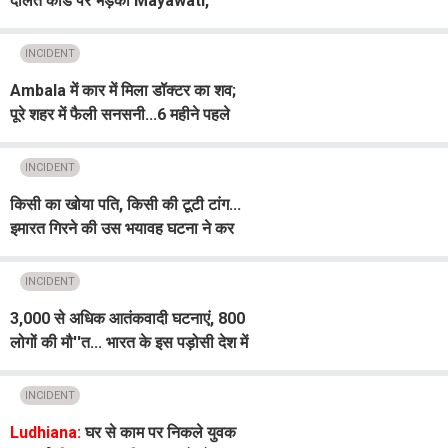
दलित कांड पर भड़कीं Mayawati,
गुजरात सरकार को दिया अल्टीमेटम
INCIDENT
Ambala में कार में मिला डॉक्टर का शव;
पूरे शहर में फैली सनसनी...6 महीने पहले
पत्नी की भी हो चुकी है मौत
INCIDENT
किसी का खोया पति, किसी की टूटी टांग...
इमारत गिरने की उस भयावह घटना ने कर
दिया सब तहस-नहस
INCIDENT
3,000 से अधिक आतंकवादी घटनाएं, 800
लोगों की मौ''त... भारत के इस पड़ोसी देश में
आतंकवाद का बढ़ता खतरा
INCIDENT
Ludhiana:
घर से काम पर निकले युवक