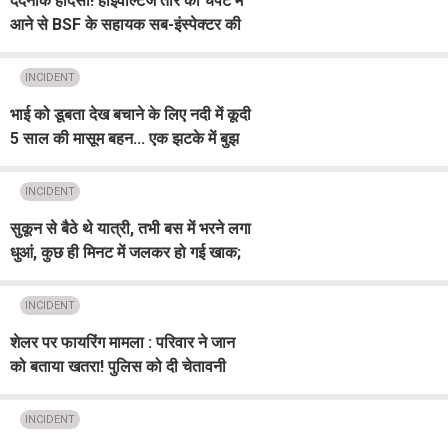
दर्दनाक हादसा! हाईवोल्टेज तार की चपेट में
आने से BSF के सहायक सब-इंस्पेक्टर की
मौ/त
INCIDENT
भाई को डूबता देख बचाने के लिए नदी में कूदी
5 साल की मासूम बहन... एक झटके में बुझ
गए घर के 2 चिराग, झकझोर देगी हादसे की
कहानी
INCIDENT
सुकून से बैठे थे यात्री, तभी बस में भरने लगा
धुआं, कुछ ही मिनट में जलकर हो गई खाक;
देखते ही देखते 20 लोग...
INCIDENT
शेलर पर फायरिंग मामला : परिवार ने जान
को बताया खतरा! पुलिस को दी चेतावनी
INCIDENT