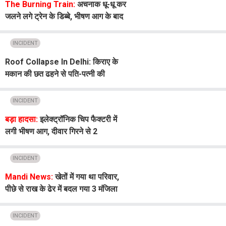
The Burning Train:
अचनाक धू-धू कर
जलने लगे ट्रेन के डिब्बे, भीषण आग के बाद
मची अफरा-तफरी
INCIDENT
Roof Collapse In Delhi: किराए के
मकान की छत ढहने से पति-पत्नी की
दर्दनाक मौत, मासूम बच्चा सुरक्षित बचा
INCIDENT
बड़ा हादसा:
इलेक्ट्रॉनिक चिप फैक्टरी में
लगी भीषण आग, दीवार गिरने से 2
दमकलकर्मियों की मौत, 3 घायल
INCIDENT
Mandi News:
खेतों में गया था परिवार,
पीछे से राख के ढेर में बदल गया 3 मंजिला
मकान; ₹10 लाख का नुक्सान
INCIDENT