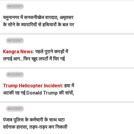
INCIDENT
यमुनानगर में सनसनीखेज वारदात, अमृतसर
के सोने के व्यापारियों से हथियारों के बल पर
लाखों की लूट...पिता-पुत्र घायल
INCIDENT
Kangra News:
पहले पुराने कपड़ों में
लगाई आग...फिर खुद लपटों में घिर गई
महिला! टांडा अस्पताल में तोड़ा दम
INCIDENT
Trump Helicopter Incident:
हवा में
अटकी रह गई Donald Trump की सांसें,
अचानक करीब आ गए दो विमान, देखें
VIDEO
INCIDENT
पंजाब पुलिस के कर्मचारी के साथ घटा
दर्दनाक हादसा, तड़प-तड़प कर निकली