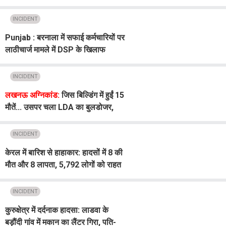
का लड़का, और फिर...
INCIDENT
Punjab : बरनाला में सफाई कर्मचारियों पर
लाठीचार्ज मामले में DSP के खिलाफ
Action
INCIDENT
लखनऊ अग्निकांड:
जिस बिल्डिंग में हुईं 15
मौतें... उसपर चला LDA का बुलडोजर,
रास्ते सील, 100 से ज्यादा पुलिस कर्मी
तैनात
INCIDENT
केरल में बारिश से हाहाकार: हादसों में 8 की
मौत और 8 लापता, 5,792 लोगों को राहत
शिविरों में भेजा गया
INCIDENT
कुरुक्षेत्र में दर्दनाक हादसा: लाडवा के
बड़ौंदी गांव में मकान का लैंटर गिरा, पति-