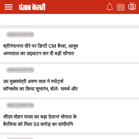
INAUGURATION
श्रीगंगानगर दौरे पर डिप्टी CM बैरवा, आयुष
अस्पताल का उद्घाटन कर दी बड़ी सौगात
INAUGURATION
उप मुख्यमंत्री अरुण साव ने स्पोर्ट्स
कॉन्क्लेव का किया शुभारंभ, बोले- समर्थ और
विकसित छत्तीसगढ़ के लिए अहम उपक्रम
साबित होगा खेल
INAUGURATION
सीएम मोहन यादव का बड़ा ऐलान! भोपाल के
बैरसिया को मिला 50 करोड़ का सांदीपनि
विद्यालय, फोरलेन सड़क की भी घोषणा