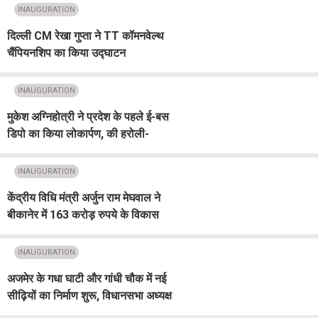
INAUGURATION
दिल्ली CM रेखा गुप्ता ने TT कॉमनवेल्थ
चैंपियनशिप का किया उद्घाटन
INAUGURATION
मुकेश अग्निहोत्री ने प्रदेश के पहले ई-बस
डिपो का किया लोकार्पण, की हरोली-
चिंतपूर्णी बस सेवा शुरू करने की घोषणा
INAUGURATION
केंद्रीय विधि मंत्री अर्जुन राम मेघवाल ने
बीकानेर में 163 करोड़ रुपये के विकास
कार्यों का किया लोकार्पण व शिलान्यास
INAUGURATION
अजमेर के गधा घाटी और गांधी चौक में नई
सीढ़ियों का निर्माण शुरू, विधानसभा अध्यक्ष
वासुदेव देवनानी ने किया शिलान्यास