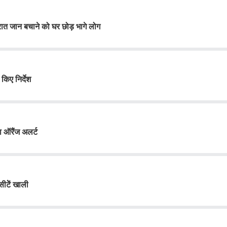
ी रात जान बचाने को घर छोड़ भागे लोग
किए निर्देश
ा ऑरैंज अलर्ट
ीटेें खाली