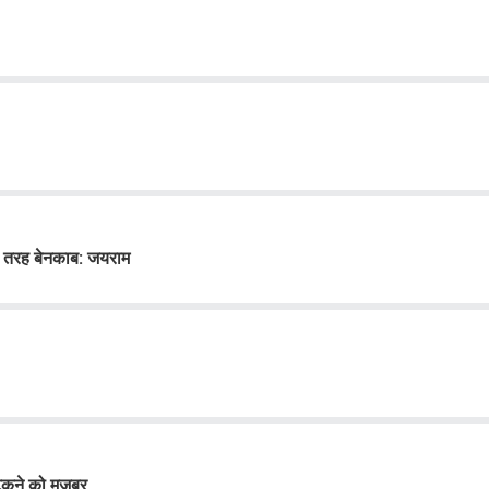
री तरह बेनकाब: जयराम
भटकने को मजबूर