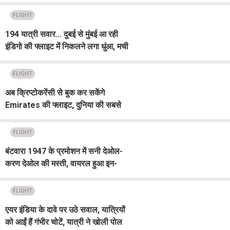
घरेलू नेटवर्क
FLIGHT
194 यात्री सवार... दुबई से मुंबई आ रही
इंडिगो की फ्लाइट में निकलने लगा धुंआ, मची
अफरा तफरी
FLIGHT
अब क्रिप्टोकरेंसी से बुक कर सकेंगे
Emirates की फ्लाइट, दुनिया की सबसे
ज्यादा मुनाफा कमाने वाली एयरलाइन ने शुरू
की नई सुविधा
FLIGHT
बंटवारा 1947 के प्रमोशन में सनी देओल-
करण देओल की मस्ती, वायरल हुआ इन-
फ्लाइट वीडियो
FLIGHT
एयर इंडिया के दावे पर उठे सवाल, यात्रियों
को आईं हैं गंभीर चोटें, यात्री ने खोली पोल