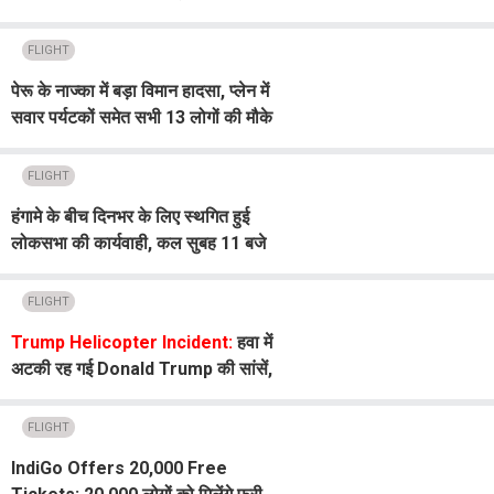
एयर इंडिया पर उठे सवाल
FLIGHT
पेरू के नाज्का में बड़ा विमान हादसा, प्लेन में
सवार पर्यटकों समेत सभी 13 लोगों की मौके
पर मौ'त
FLIGHT
हंगामे के बीच दिनभर के लिए स्थगित हुई
लोकसभा की कार्यवाही, कल सुबह 11 बजे
होगी शुरु
FLIGHT
Trump Helicopter Incident:
हवा में
अटकी रह गई Donald Trump की सांसें,
अचानक करीब आ गए दो विमान, देखें
VIDEO
FLIGHT
IndiGo Offers 20,000 Free