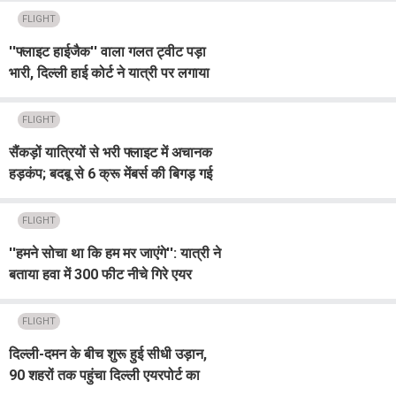
जानें
FLIGHT
''फ्लाइट हाईजैक'' वाला गलत ट्वीट पड़ा
भारी, दिल्ली हाई कोर्ट ने यात्री पर लगाया
₹30,000 का जुर्माना
FLIGHT
सैंकड़ों यात्रियों से भरी फ्लाइट में अचानक
हड़कंप; बदबू से 6 क्रू मेंबर्स की बिगड़ गई
हालत, करानी पड़ी आपात लैंडिंग
FLIGHT
''हमने सोचा था कि हम मर जाएंगे'': यात्री ने
बताया हवा में 300 फीट नीचे गिरे एयर
इंडिया विमान का खौफनाक मंजर
FLIGHT
दिल्ली-दमन के बीच शुरू हुई सीधी उड़ान,
90 शहरों तक पहुंचा दिल्ली एयरपोर्ट का