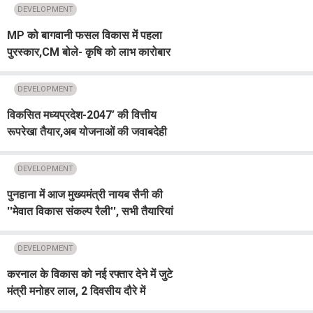
DEVELOPMENT
MP को बागवानी फसल विकास में पहला
पुरस्कार,CM बोले- कृषि को लाभ कारोबार
बनाने के लिए सरकार प्रतिबद्ध
DEVELOPMENT
विकसित मध्यप्रदेश-2047’ की वित्तीय
रूपरेखा तैयार,अब योजनाओं की जवाबदेही
और परिणाम पर होगी फंडिंग,नए बजट निर्देश
जारी
DEVELOPMENT
पुनहाना में आज मुख्यमंत्री नायब सैनी की
''मेवात विकास संकल्प रैली'', सभी तैयारियां
पूरी
DEVELOPMENT
करनाल के विकास को नई रफ्तार देने में जुटे
मंत्री मनोहर लाल, 2 दिवसीय दौरे में
जनसंवाद और विकास पर रहा विशेष फोकस