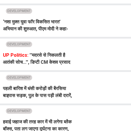
पार्कों को दी मंजूरी
DEVELOPMENT
‘नशा मुक्त युवा फॉर विकसित भारत’
अभियान की शुरुआत, पीएम मोदी ने कहा-
ड्रग्स की सप्लाई दुश्मन देशों का आतंकी
प्लान
DEVELOPMENT
UP Politics:
''मदरसे से निकलती है
आतंकी सोच...'', डिप्टी CM केशव प्रसाद
मौर्य के बयान पर मचा बवाल, शिवपाल-मदनी
ने घेरा
DEVELOPMENT
पहली बारिश में धंसी करोड़ों की बैरसिया
बाइपास सड़क, पुल के पास पड़ी लंबी दरारें,
निर्माण गुणवत्ता पर उठे सवाल
DEVELOPMENT
हवाई जहाज की तरह कार में भी लगेगा ब्लैक
बॉक्स, पता लग जाएगा दुर्घटना का कारण,