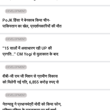
छात्र ने तैयार किया मॉडल
DEVELOPMENT
PoJK हिंसा ने बेनकाब किया चीन-
पाकिस्तान का खेल, प्रदर्शनकारियों की मौत
ने खोली CPEC मॉडल की खोली पोल
DEVELOPMENT
''15 सालों में असाधारण रही UP की
प्रगति...'' CM Yogi से मुलाकात के बाद
बोले फ्लिपकार्ट CEO, राज्य के लिए किया
बड़ा ऐलान
DEVELOPMENT
वीबी-जी राम जी मिशन से ग्रामीण विकास
को मिलेगी नई गति, 6,855 करोड़ रुपए से
आधारभूत सुविधाओं का होगा विस्तार
DEVELOPMENT
नेतन्याहू ने प्रधानमंत्री मोदी को किया फोन,