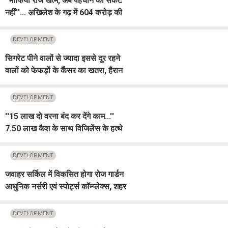
''माफिया राज खत्म, अब पहचान का संकट
नहीं''... अखिलेश के गढ़ में 604 करोड़ की
सौगात देकर बोले CM Yogi, गिनाए 2017
के बाद के बदलाव
DEVELOPMENT
सिगरेट पीने वालों से ज्यादा इससे दूर रहने
वालों को फेफड़ों के कैंसर का खतरा, हैरान
कर देगी ये रिपोर्ट
DEVELOPMENT
''15 लाख दो वरना बंद कर देंगे काम...''
7.50 लाख कैश के साथ विजिलेंस के हत्थे
चढ़े LDA के JE और सुपरवाइजर
DEVELOPMENT
जवाहर सर्किल में विकसित होगा रोज गार्डन
आधुनिक नर्सरी एवं स्पोर्ट्स कॉम्प्लेक्स, शहर
को मिलेगी नई पहचान
DEVELOPMENT