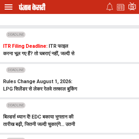
DEADLINE
ITR Filing Deadline:
ITR फाइल
करना भूल गए हैं? तो घबराएं नहीं, जल्दी से
करें ये काम
DEADLINE
Rules Change August 1, 2026:
LPG सिलेंडर से लेकर रेलवे तत्काल बुकिंग
तक बदले नियम, 1 अगस्त से लागू हुए बड़े
बदलाव
DEADLINE
बिल्डर्स ध्यान दें! EDC बकाया भुगतान की
तारीख बढ़ी, जितनी जल्दी चुकाएंगे... उतनी
होगी बड़ी बचत