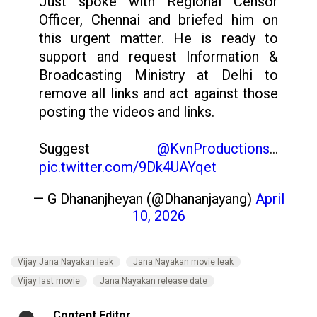
Just spoke with Regional Censor
Officer, Chennai and briefed him on
this urgent matter. He is ready to
support and request Information &
Broadcasting Ministry at Delhi to
remove all links and act against those
posting the videos and links.
Suggest
@KvnProductions
…
pic.twitter.com/9Dk4UAYqet
— G Dhananjheyan (@Dhananjayang)
April
10, 2026
Vijay Jana Nayakan leak
Jana Nayakan movie leak
Vijay last movie
Jana Nayakan release date
Content Editor